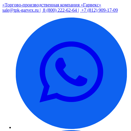
«Торгово-производственная компания «Гарвекс»
sale@tpk-garvex.ru |
8 (800) 222-62-64 |
+7 (812) 909-17-09