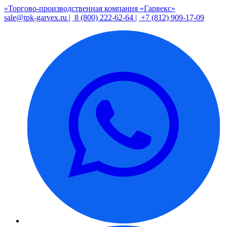
«Торгово-производственная компания «Гарвекс»
sale@tpk-garvex.ru |
8 (800) 222-62-64 |
+7 (812) 909-17-09