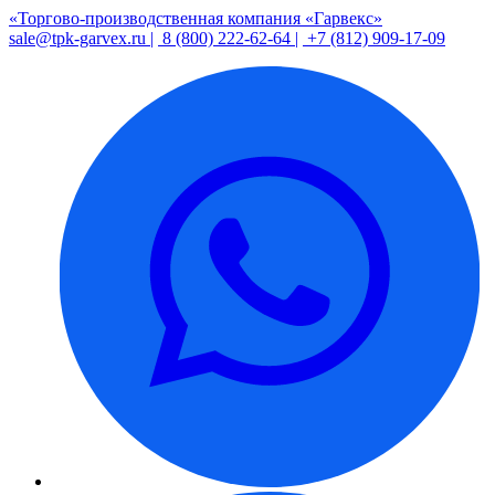
«Торгово-производственная компания «Гарвекс»
sale@tpk-garvex.ru |
8 (800) 222-62-64 |
+7 (812) 909-17-09