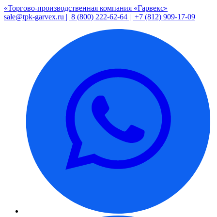
«Торгово-производственная компания «Гарвекс»
sale@tpk-garvex.ru |
8 (800) 222-62-64 |
+7 (812) 909-17-09