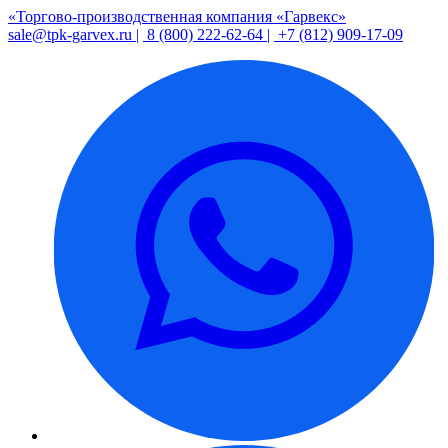
«Торгово-производственная компания «Гарвекс»
sale@tpk-garvex.ru |
8 (800) 222-62-64 |
+7 (812) 909-17-09