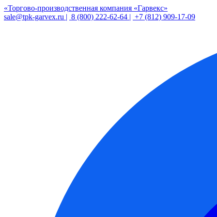
«Торгово-производственная компания «Гарвекс»
sale@tpk-garvex.ru |
8 (800) 222-62-64 |
+7 (812) 909-17-09