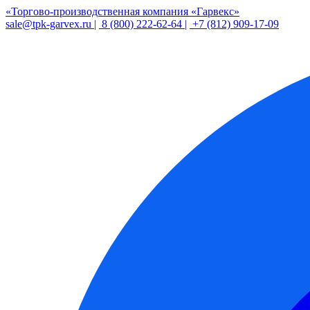
«Торгово-производственная компания «Гарвекс»
sale@tpk-garvex.ru |
8 (800) 222-62-64 |
+7 (812) 909-17-09