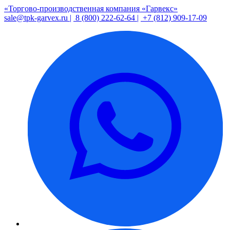
«Торгово-производственная компания «Гарвекс»
sale@tpk-garvex.ru |
8 (800) 222-62-64 |
+7 (812) 909-17-09